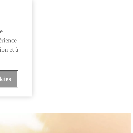
de
érience
ion et à
kies