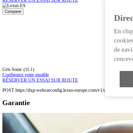
RÉSERVER UN ESSAI SUR ROUTE
Comparer
Direc
En cliq
cookies
de navig
concevo
Gris Sonic (1L1)
Configurez votre modèle
RÉSERVER UN ESSAI SUR ROUTE
POST https://dxp-webcarconfig.lexus-europe.com/v1/compare-v2/ch/
Garantie