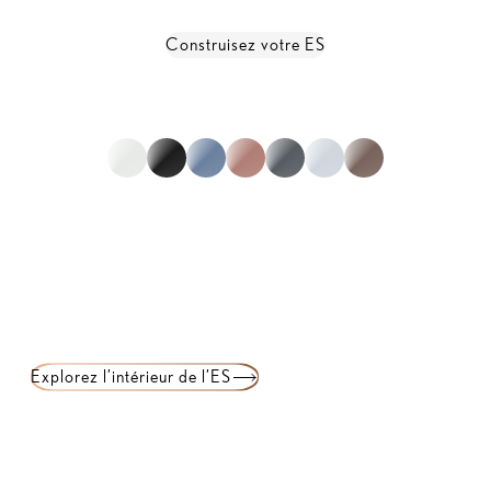
Construisez votre ES
Afficher toutes les spécifications
*non représentatif de la gamme complète
1
sur
0
Explorez l’intérieur de l’ES