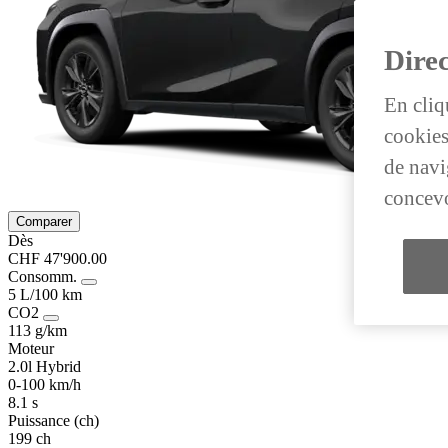
Direc
En cliq
cookies
de navig
concevo
Comparer
Dès
CHF 47'900.00
Consomm.
5 L/100 km
CO2
113 g/km
Moteur
2.0l Hybrid
0-100 km/h
8.1 s
Puissance (ch)
199 ch