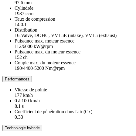
97.6 mm
Cylindrée
1987 ccm
Taux de compression
14.0:1
Distribution
16-Valve, DOHC, VVT-iE (intake), VVT-i (exhaust)
Puissance max. moteur essence
112/6000 kW@rpm
Puissance max. du moteur essence
152 ch
Couple max. du moteur essence
190/4400-5200 Nm@rpm
Performances
Vitesse de pointe
177 km/h
0 à 100 km/h
8.1 s
Coefficient de pénétration dans l'air (Cx)
0.33
Technologie hybride