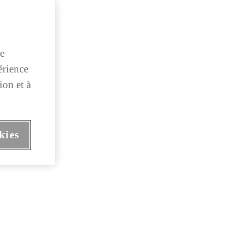
de
érience
ion et à
kies