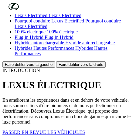
Skip to Main Content
(Press Enter)
Lexus Electrified
Lexus Electrified
Pourquoi conduire Lexus Electrified
Pourquoi conduire
Lexus Electrified
100% électrique
100% électrique
Plug-in Hybrid
Plug-in Hybrid
Hybride autorechargeable
Hybride autorechargeable
Hybrides Hautes Performances
Hybrides Hautes
Performances
Faire défiler vers la gauche
Faire défiler vers la droite
INTRODUCTION
LEXUS ÉLECTRIQUE
En améliorant les expériences dans et en dehors de votre véhicule,
nous sommes fiers d'être pionniers et de nous perfectionner en
électrification. Découvrez Lexus Électrique, qui propose des
performances sans compromis et un choix de gamme qui incarne le
luxe personnel.
PASSER EN REVUE LES VÉHICULES