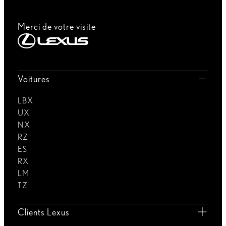
valeurs WLTP
:
Consomm.
7.1 L/100 km
CO2
160 g/km