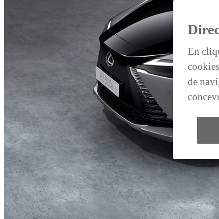
Direc
En cliq
cookies
de navig
concevo