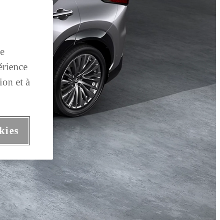
de
érience
ion et à
kies