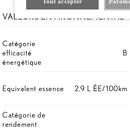
Tout accepter
Paramè
VALEURS ENVIRONNEMENTAL
Catégorie
efficacité
B
énergétique
Equivalent essence
2.9 L ÉE/100km
Catégorie de
rendement