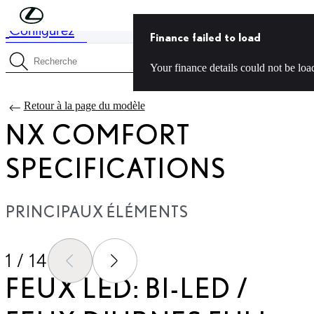
Skip to Main Content
(Press Enter)
Configurez
Price is updated The price of your configuration is 72 700 CHF
Finance failed to load
Finance failed to load Your finance details could not be loaded.
Menu
Your finance details could not be load
Recherche de spécifications
Retour à la page du modèle
NX COMFORT
SPECIFICATIONS
PRINCIPAUX ÉLÉMENTS
1 / 14
GLISSER VERS L'ÉCRAN PRÉ
GLISSER VERS L'ÉCRAN
FEUX LED: BI-LED /