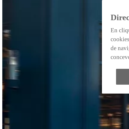
Direc
En cliq
cookies
de navig
concevo