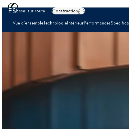
Skip to Main Content
(Press Enter)
ES
Essai sur route
Construction
Vue d’ensemble
Technologie
Intérieur
Performances
Spécifica