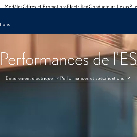
Modèles
Offres et Promotions
Electrified
Conducteurs Lexus
Plu
tions
Performances de l’E
Entièrement électrique
Performances et spécifications