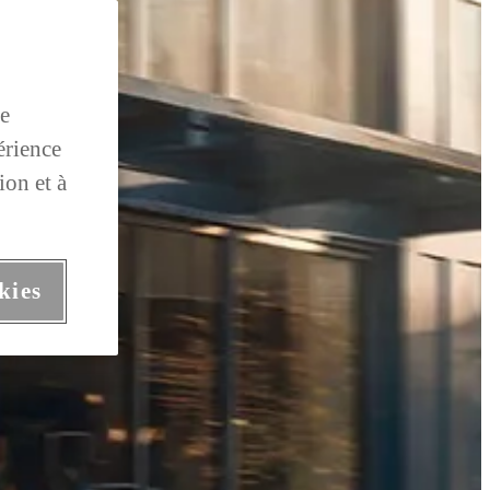
de
érience
ion et à
kies