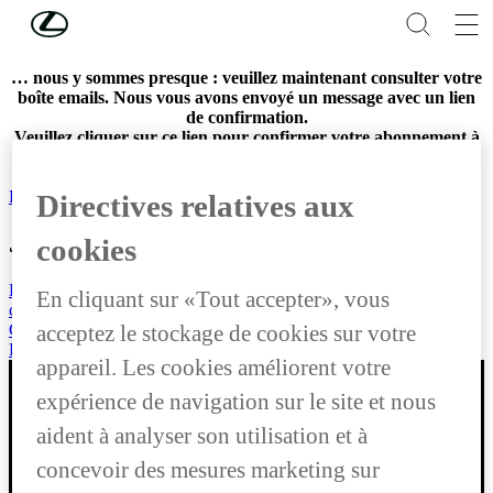
Skip to Main Content
(Press Enter)
MERCI POUR VOTRE INSCRIPTION
… nous y sommes presque : veuillez maintenant consulter votre
boîte emails. Nous vous avons envoyé un message avec un lien
de confirmation.
Veuillez cliquer sur ce lien pour confirmer votre abonnement à
la newsletter. Si vous ne recevez pas notre email,
veuillez vérifier dans vos spams.
Retour
Retour
Directives relatives aux
J'aimerais...
cookies
Faire un essai
En cliquant sur «Tout accepter», vous
chercher un agent
Contacter Lexus
acceptez le stockage de cookies sur votre
Réserver un service en ligne
appareil. Les cookies améliorent votre
expérience de navigation sur le site et nous
aident à analyser son utilisation et à
Merci de votre visite
concevoir des mesures marketing sur