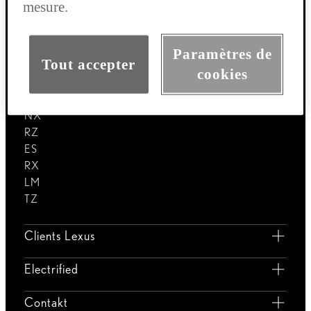
mesure.
Voitures
Paramètres de
Tout accepter
cookies
LBX
UX
NX
RZ
ES
RX
LM
TZ
Clients Lexus
Electrified
Contakt