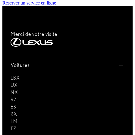
Réserver un service en ligne
Merci de votre visite
Voitures
LBX
UX
NX
RZ
ES
RX
LM
TZ