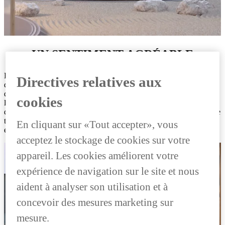
UN SENTIMENT AGRÉABLE
L'UX 300e est une voiture exceptionnelle, issue de 20 ans de
Directives relatives aux
développement dans le domaine des véhicules électriques. Il ne tient
qu'à vous de bénéficier des avantages inhérents au savoir-faire du
cookies
leader technologique des moteurs, batteries et systèmes
d'asservissement. Vivez le confort silencieux produit par l'alliance de
technologies traditionnelles et modernes. Une voiture électrique
En cliquant sur «Tout accepter», vous
exceptionnelle, un sentiment incomparable.
acceptez le stockage de cookies sur votre
appareil. Les cookies améliorent votre
expérience de navigation sur le site et nous
aident à analyser son utilisation et à
concevoir des mesures marketing sur
mesure.