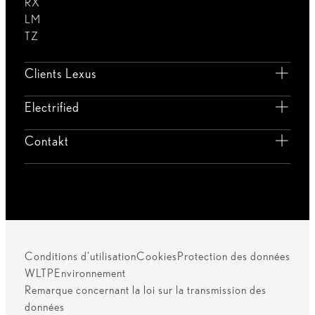
RX
LM
TZ
Clients Lexus
Electrified
Contakt
Conditions d’utilisation
Cookies
Protection des données
WLTP
Environnement
Remarque concernant la loi sur la transmission des
données