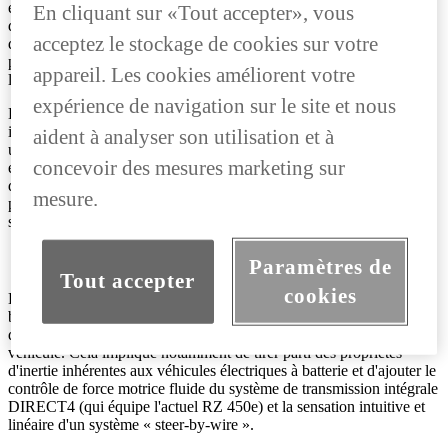
électriques à batterie en Europe d'ici 2030 et dans le monde entier
En cliquant sur «Tout accepter», vous
d'ici 2035. Pour y parvenir, elle lancera une toute nouvelle structure
acceptez le stockage de cookies sur votre
de véhicule modulaire, adoptera de nouvelles technologies de
production de pointe et repensera entièrement la plateforme
appareil. Les cookies améliorent votre
logicielle de ses véhicules.
expérience de navigation sur le site et nous
Les deux véhicules conceptuels sont dotés d'un poste de conduite
intelligent entièrement numérique de nouvelle génération qui offre
aident à analyser son utilisation et à
un accès rapide et intuitif aux commandes essentielles dans un
concevoir des mesures marketing sur
environnement de conduite immersif. Le nouveau système
d'exploitation Arene OS permettra d'opérer des mises à jour
mesure.
progressives des fonctionnalités afin de suivre l'évolution des
systèmes de sécurité et des fonctions multimédias.
PERFORMANCES DE CONDUITE
Paramètres de
Tout accepter
cookies
Dans le cadre du développement de ses voitures électriques à
batterie de nouvelle génération, Lexus s'efforce d'améliorer le plaisir
de la conduite, créant un sentiment d'unité entre le conducteur et le
véhicule. Cela implique notamment de tirer parti des propriétés
d'inertie inhérentes aux véhicules électriques à batterie et d'ajouter le
contrôle de force motrice fluide du système de transmission intégrale
DIRECT4 (qui équipe l'actuel RZ 450e) et la sensation intuitive et
linéaire d'un système « steer-by-wire ».