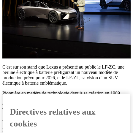
C'est sur son stand que Lexus a présenté au public le LF-ZC, une
berline électrique à batterie préfigurant un nouveau modèle de
production prévu pour 2026, et le LF-ZL, sa vision d'un SUV
électrique à batterie emblématique.
Pionnière en matière de technologie depuis sa création en 1989,
Lexus est fière de son héritage qui l'a vue bousculer les conventions
du marché automobile de luxe et offrir sans cesse une nouvelle
valeur à ses clients. Désormais reconnue en tant que marque de luxe
Directives relatives aux
mondiale, elle ne cesse de relever les défis en créant des voitures et
des expériences qui dépassent les attentes de ses clients.
cookies
L'ambition de Lexus est de devenir une marque de véhicules