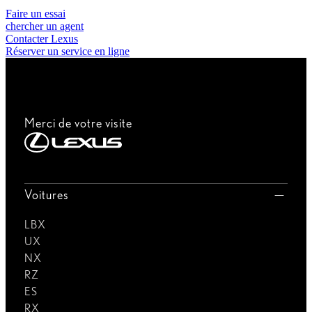
Faire un essai
chercher un agent
Contacter Lexus
Réserver un service en ligne
Merci de votre visite
Voitures
LBX
UX
NX
RZ
ES
RX