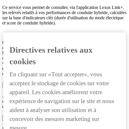
Ce service vous permet de consulter, via l'application Lexus Link+,
les relevés relatifs à vos performances de conduite hybride, calculées
sur la base d'indicateurs clés (durée d'utilisation du mode électrique
et score de conduite hybride).
Ces relevés seront classés par trajet. Chaque trajet est cartographié
de manière à mettre en évidence les passages en mode VE, ainsi que
Directives relatives aux
le comportement au volant (accélération, freinage et vitesse
constante). Objectif : vous proposer un coaching personnalisé pour
cookies
vous aider à réduire votre consommation de carburant. Vous pouvez
également accéder aux données agrégées et suivre ainsi l'évolution
En cliquant sur «Tout accepter», vous
de vos performances de conduite hybride au fil du temps.
acceptez le stockage de cookies sur votre
COACHING SUR LA CONDUITE ÉLECTRIQUE
appareil. Les cookies améliorent votre
Apprenez à tirer le meilleur parti de votre véhicule électrique grâce à
expérience de navigation sur le site et nous
des conseils de coaching pour conduire de manière plus douce et
efficace afin de prolonger l'autonomie du véhicule.
aident à analyser son utilisation et à
concevoir des mesures marketing sur
RETROUVER MA VOITURE
mesure.
L'application Lexus Link+ vous permet de consulter le dernier