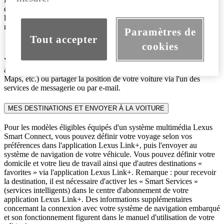
emplacement de votre véhicule. Son emplacement est récupéré dans
les données de géolocalisation les plus récentes transmises au
moment où vous avez coupé le contact.
Paramètres de
Tout accepter
cookies
Vous pouvez être guidé jusqu'à votre voiture à l'aide d'autres
applications de carte/navigation (telles qu'Apple Maps, Google
Maps, etc.) ou partager la position de votre voiture via l'un des
services de messagerie ou par e-mail.
MES DESTINATIONS ET ENVOYER À LA VOITURE
Pour les modèles éligibles équipés d'un système multimédia Lexus
Smart Connect, vous pouvez définir votre voyage selon vos
préférences dans l'application Lexus Link+, puis l'envoyer au
système de navigation de votre véhicule. Vous pouvez définir votre
domicile et votre lieu de travail ainsi que d'autres destinations «
favorites » via l'application Lexus Link+. Remarque : pour recevoir
la destination, il est nécessaire d'activer les « Smart Services »
(services intelligents) dans le centre d'abonnement de votre
application Lexus Link+. Des informations supplémentaires
concernant la connexion avec votre système de navigation embarqué
et son fonctionnement figurent dans le manuel d'utilisation de votre